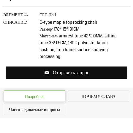
ЭЛЕМЕНТ #:
СРГ-033
ОПИСАНИЕ:
C-type maple top rocking chair
Размер: 178*115*191
CM
Материал:
armrest tube 42*2.0MM
;
sitting
tube 38*1.5CM
, 180
G polyester fabric
cushion
,
iron frame surface spraying
processing
Отправить запрос
Подробнее
ПОЧЕМУ СЛАВА
Часто задаваемые вопросы