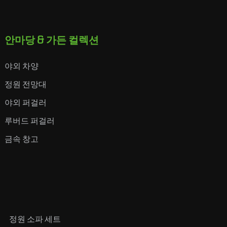
안마당 & 가든 컬렉션
야외 차양
정원 전망대
야외 퍼걸러
루버드 퍼걸러
금속 창고
정원 소파 세트