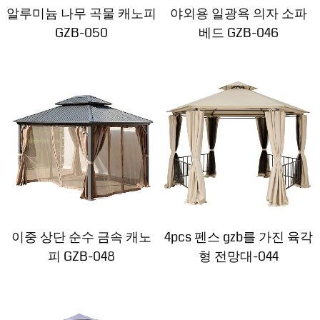
알루미늄 나무 곡물 캐노피
야외용 일광욕 의자 소파
GZB-050
베드 GZB-046
이중 상단 순수 금속 캐노
4pcs 펜스 gzb를 가진 육각
피 GZB-048
형 전망대-044