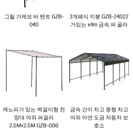
그릴 가제보 바 텐트 GZB-
3개폐식 지붕 GZB-24022
040
가있는 x4m 금속 퍼 골라
캐노피가 있는 벽걸이형 전
금속 간이 차고 중형 차고
망대 야외 퍼걸러
야외 아연 도금 자동차 보
2.5M×2.5M GZB-086
호소